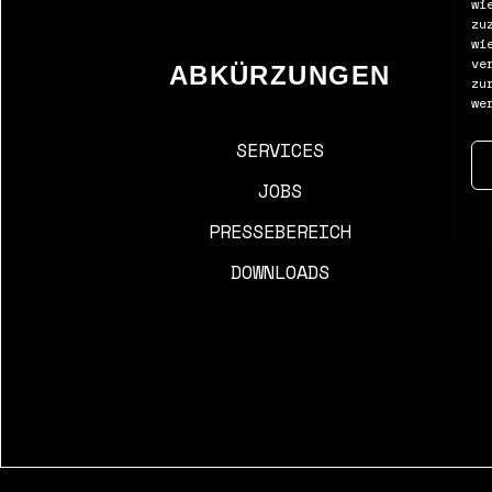
wi
zu
wi
ve
ABKÜRZUNGEN
zu
we
SERVICES
JOBS
PRESSEBEREICH
DOWNLOADS