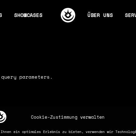
S
SHOWCASES
ÜBER UNS
SER
ames
Mission & Visio
Eve
 & Gaming
Kernteam
Gra
The way we work
Mar
 query parameters.
 Ground
Jobs
Con
bilder
Cookie-Zustimmung verwalten
 Ihnen ein optimales Erlebnis zu bieten, verwenden wir Technolog