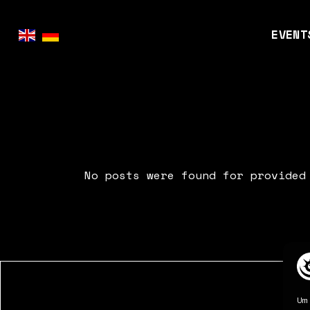
Skip
to
the
EVENT
content
KinoG
Retro
Markt
No posts were found for provided
Games
Event
FAQ
Um