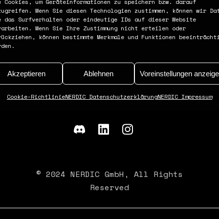
e Cookies, um Geräteinformationen zu speichern bzw. darauf
zugreifen. Wenn Sie diesen Technologien zustimmen, können wir Da
e das Surfverhalten oder eindeutige IDs auf dieser Website
rarbeiten. Wenn Sie Ihre Zustimmung nicht erteilen oder
rückziehen, können bestimmte Merkmale und Funktionen beeinträcht
rden.
Akzeptieren
Ablehnen
Voreinstellungen anzeig
Cookie-Richtlinie
NERDIC Datenschutzerklärung
NERDIC Impressum
© 2024 NERDIC GmbH, All Rights
Reserved