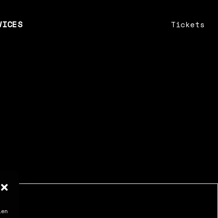
VICES
Tickets
n
nts
fik & Webdesign
keting
sulting
ien