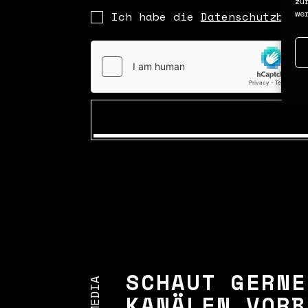
zu
we
Ich habe die
Datenschutzbest
SCHAUT GERNE
KANÄLEN VORB