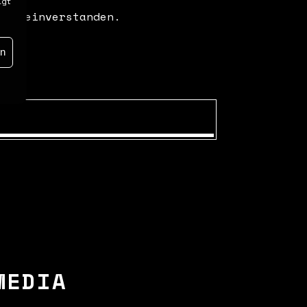
igt
nen einverstanden.
en
MEDIA