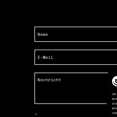
Um
wi
zu
wi
ve
*