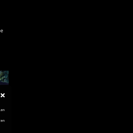
 
e 
?
ien
ten