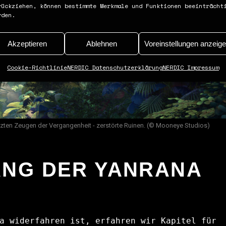
rückziehen, können bestimmte Merkmale und Funktionen beeinträcht
rden.
Akzeptieren
Ablehnen
Voreinstellungen anzeig
Cookie-Richtlinie
NERDIC Datenschutzerklärung
NERDIC Impressum
letzten Zeugen der Vergangenheit - zerstörte Ruinen. (© Mooneye Studios)
NG DER YANRANA
a widerfahren ist, erfahren wir Kapitel für 