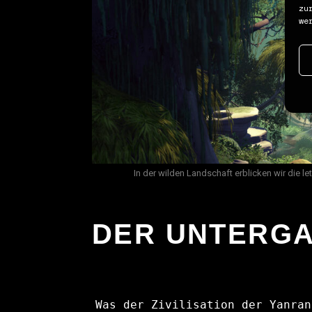
zu
we
In der wilden Landschaft erblicken wir die 
DER UNTERGA
Was der Zivilisation der Yanran