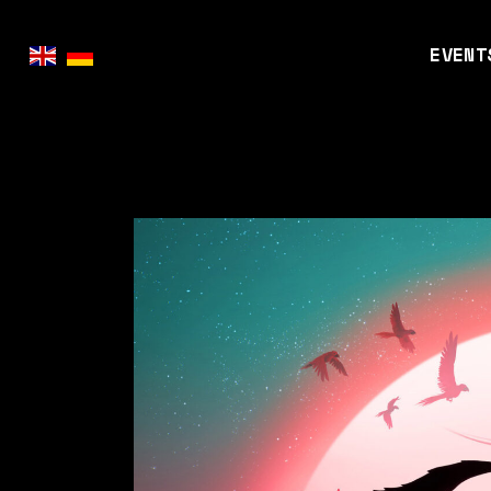
EVENT
KinoG
Retro
Markt
Games
Event
FAQ