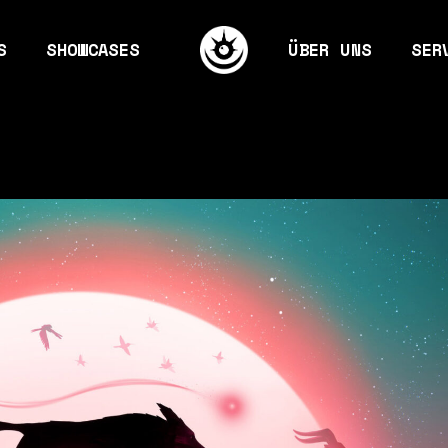
S
SHOWCASES
ÜBER UNS
SER
ames
Mission & Visio
Eve
 & Gaming
Kernteam
Gra
The way we work
Mar
 Ground
Jobs
Con
bilder