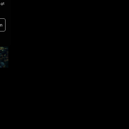
igt
en