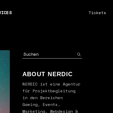
VICES
Tickets
n
nts
fik & Webdesign
keting
sulting
ABOUT NERDIC
NERDIC ist eine Agentur
für Projektbegleitung
in den Bereichen
Gaming, Events,
Marketing, Webdesign &