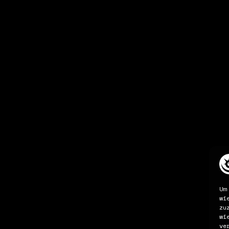
Um
wi
zu
wi
ve