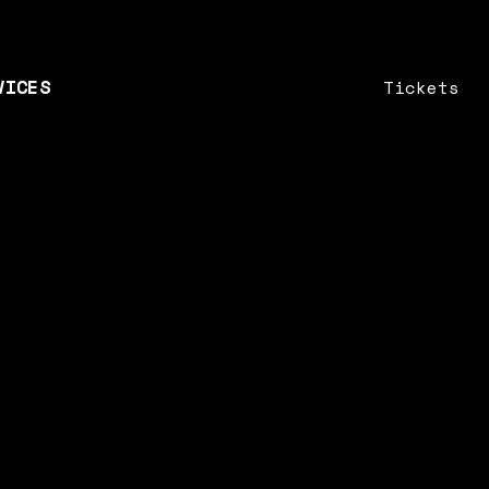
n
nts
VICES
Tickets
fik & Webdesign
keting
sulting
n
nts
fik & Webdesign
keting
sulting