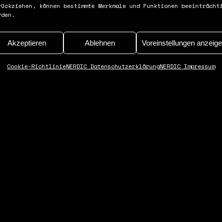
rückziehen, können bestimmte Merkmale und Funktionen beeinträcht
rden.
Akzeptieren
Ablehnen
Voreinstellungen anzeig
Cookie-Richtlinie
NERDIC Datenschutzerklärung
NERDIC Impressum