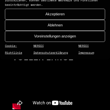
zurückziehen, können bestimmte Merkmale und Funktionen
beeinträchtigt werden.
Akzeptieren
Ablehnen
Voreinstellungen anzeigen
Cookie-
NERDIC
NERDIC
DAS KONZERT IN
Richtlinie
Datenschutzerklärung
Impressum
VOLLER LÄNGE