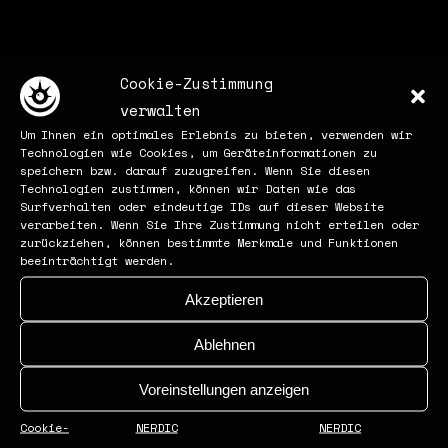
Cookie-Zustimmung
verwalten
Um Ihnen ein optimales Erlebnis zu bieten, verwenden wir
Technologien wie Cookies, um Geräteinformationen zu
speichern bzw. darauf zuzugreifen. Wenn Sie diesen
Technologien zustimmen, können wir Daten wie das
Surfverhalten oder eindeutige IDs auf dieser Website
verarbeiten. Wenn Sie Ihre Zustimmung nicht erteilen oder
Search
zurückziehen, können bestimmte Merkmale und Funktionen
beeinträchtigt werden.
Akzeptieren
ABOUT NERDIC
Ablehnen
NERDIC ist eine Agentur für
Projektbegleitung in den Bereichen
Voreinstellungen anzeigen
Gaming, Events, Marketing, Webdesign &
Cookie-
NERDIC
NERDIC
Beratung.