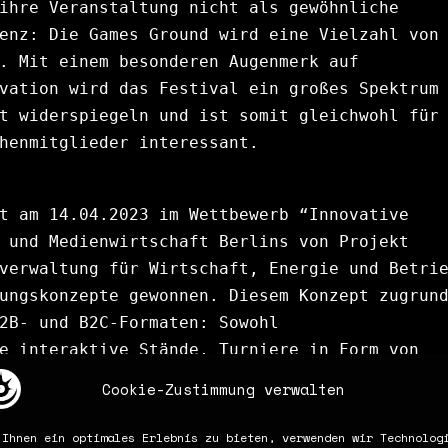
ihre Veranstaltung nicht als gewöhnliche 
enz: Die Games Ground wird eine Vielzahl von 
. Mit einem besonderen Augenmerk auf 
vation wird das Festival ein großes Spektrum 
t widerspiegeln und ist somit gleichwohl für 
henmitglieder interessant. 
t am 14.04.2023 im 
Wettbewerb “Innovative 
 und Medienwirtschaft Berlins von Projekt 
verwaltung für Wirtschaft, Energie und Betrie
ungskonzepte gewonnen. Diesem Konzept zugrund
2B- und B2C-Formaten: Sowohl 
e interaktive Stände, Turniere in Form von 
 als auch Businessformate wie Workshops, Pane
Cookie-Zustimmung verwalten
uf dem dreitägigen Festival gleichermaßen ihr
nkte sind derzeit in Planung.
 Ihnen ein optimales Erlebnis zu bieten, verwenden wir Technolog