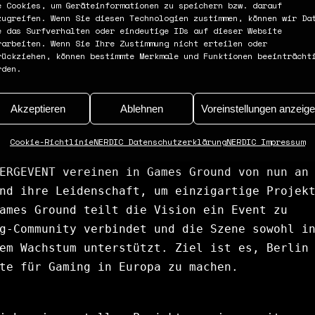
e Cookies, um Geräteinformationen zu speichern bzw. darauf
zugreifen. Wenn Sie diesen Technologien zustimmen, können wir Da
e das Surfverhalten oder eindeutige IDs auf dieser Website
rarbeiten. Wenn Sie Ihre Zustimmung nicht erteilen oder
 GROUND GMBH
rückziehen, können bestimmte Merkmale und Funktionen beeinträcht
rden.
Akzeptieren
Ablehnen
Voreinstellungen anzeig
ernehmen, das aus der Zusammenarbeit mehrerer
Cookie-Richtlinie
NERDIC Datenschutzerklärung
NERDIC Impressum
anche hervorgeht. NERDIC, 
BEAT EM HUB
, 
ERGEVENT
 vereinen in Games Ground von nun an 
nd ihre Leidenschaft, um einzigartige Projekt
ames Ground teilt die Vision ein Event zu 
g-Community verbindet und die Szene sowohl in
em Wachstum unterstützt. Ziel ist es, Berlin 
te für Gaming in Europa zu machen.