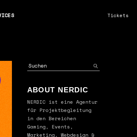
VICES
Tickets
n
nts
fik & Webdesign
keting
sulting
ABOUT NERDIC
NERDIC ist eine Agentur
für Projektbegleitung
in den Bereichen
Gaming, Events,
Marketing, Webdesign &