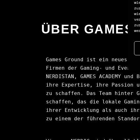
wi
zu
wi
ve
ÜBER GAMES
zu
we
Games Ground ist ein neues Unt
Firmen der Gaming- und Eventbr
NERDISTAN
, 
GAMES ACADEMY
 und 
B
ihre Expertise, ihre Passion u
zu schaffen. Das Team hinter G
schaffen, das die lokale Gamin
ihrer Entwicklung als auch ihr
zu einem der führenden Standor