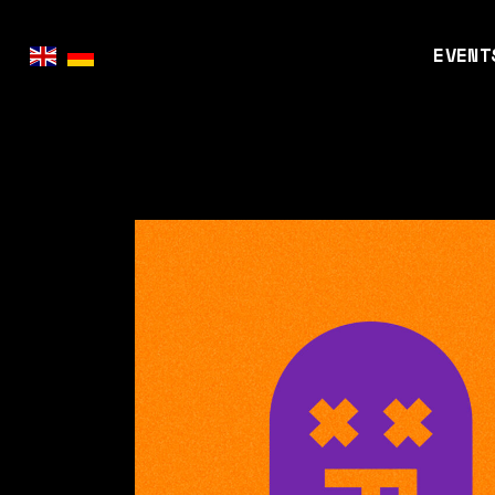
EVENT
KinoG
Retro
Markt
Games
Event
FAQ