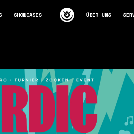
S
SHOWCASES
ÜBER UNS
SER
ames
Mission & Visio
Eve
 & Gaming
Kernteam
Gra
The way we work
Mar
 Ground
Jobs
Con
bilder