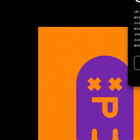
Um
wi
zu
wi
ve
zu
we