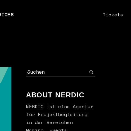
VICES
Tickets
n
nts
fik & Webdesign
keting
Search
sulting
ABOUT NERDIC
NERDIC ist eine Agentur
für Projektbegleitung
in den Bereichen
Gaming, Events,