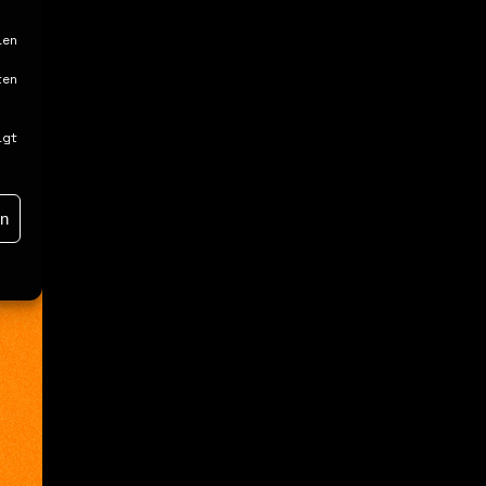
ien
ten
igt
en