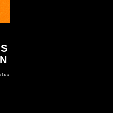
ES
IN
ales