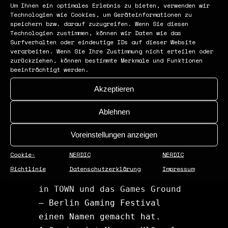
Um Ihnen ein optimales Erlebnis zu bieten, verwenden wir
WER STECKT HINTER
Technologien wie Cookies, um Geräteinformationen zu
speichern bzw. darauf zuzugreifen. Wenn Sie diesen
DER NERDICON?
Technologien zustimmen, können wir Daten wie das
Surfverhalten oder eindeutige IDs auf dieser Website
verarbeiten. Wenn Sie Ihre Zustimmung nicht erteilen oder
zurückziehen, können bestimmte Merkmale und Funktionen
beeinträchtigt werden.
Hinter der NERDICon steht ein 
Akzeptieren
erfahrenes Team aus der 
Gaming- und 
Ablehnen
Veranstaltungsbranche: 
NERDIC, eine Agentur für 
Voreinstellungen anzeigen
Gaming-Events, Marketing und 
Cookie-
NERDIC
NERDIC
Beratung, die sich durch 
Richtlinie
Datenschutzerklärung
Impressum
Projekte wie die Tour NERDIC 
in TOWN und das Games Ground 
– Berlin Gaming Festival 
einen Namen gemacht hat. 