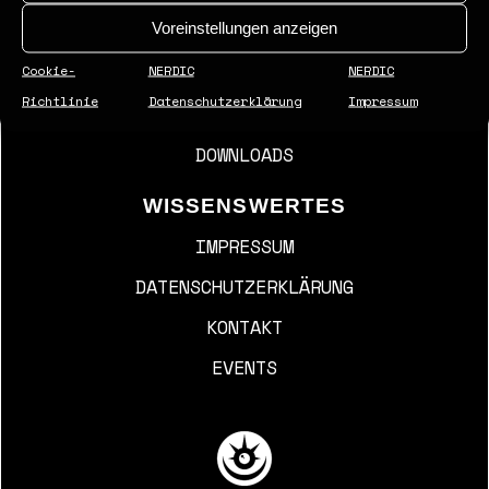
Voreinstellungen anzeigen
SERVICES
Cookie-
NERDIC
JOBS
NERDIC
Richtlinie
Datenschutzerklärung
Impressum
PRESSEBEREICH
DOWNLOADS
WISSENSWERTES
IMPRESSUM
DATENSCHUTZERKLÄRUNG
KONTAKT
EVENTS